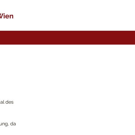
Wien
ual des
ung, da