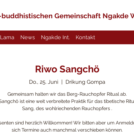
h-buddhistischen Gemeinschaft Ngakde 
Lama
News
Ngakde Int.
Kontakt
Riwo Sangchö
Do., 25. Juni
  |  
Drikung Gompa
Gemeinsam halten wir das Berg-Rauchopfer Ritual ab.
angchö ist eine weit verbreitete Praktik für das tibetische Rit
Sang, des wohlriechenden Rauchopfers .
ssenten sind herzlich Willkommen! Wir bitten aber um Anmeld
sich Termine auch manchmal verschieben können.