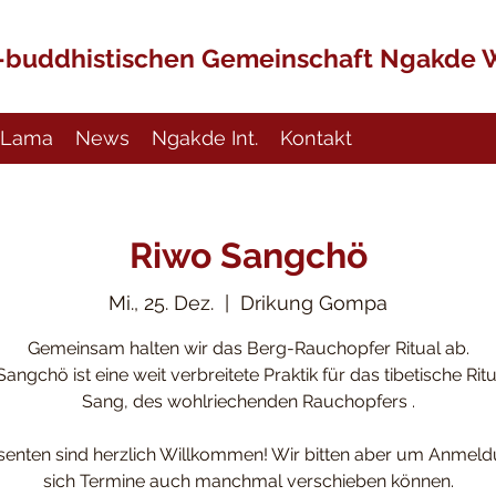
h-buddhistischen Gemeinschaft Ngakde 
Lama
News
Ngakde Int.
Kontakt
Riwo Sangchö
Mi., 25. Dez.
  |  
Drikung Gompa
Gemeinsam halten wir das Berg-Rauchopfer Ritual ab.
angchö ist eine weit verbreitete Praktik für das tibetische Rit
Sang, des wohlriechenden Rauchopfers .
ssenten sind herzlich Willkommen! Wir bitten aber um Anmeld
sich Termine auch manchmal verschieben können.