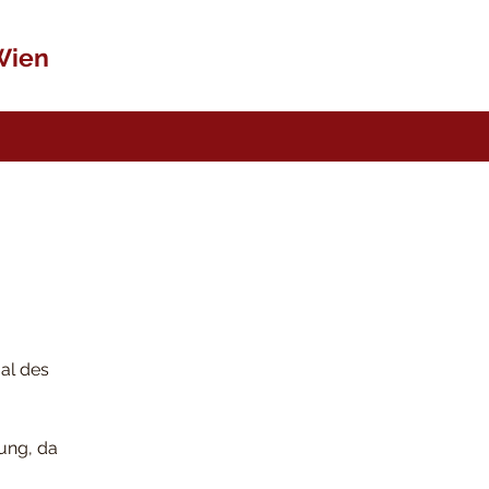
Wien
ual des
ung, da